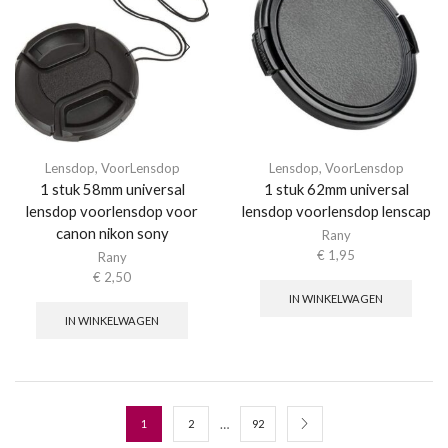
Lensdop
,
VoorLensdop
Lensdop
,
VoorLensdop
1 stuk 58mm universal
1 stuk 62mm universal
lensdop voorlensdop voor
lensdop voorlensdop lenscap
canon nikon sony
Rany
€
1,95
Rany
€
2,50
IN WINKELWAGEN
IN WINKELWAGEN
…
1
2
92