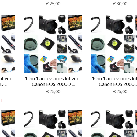
€
25,00
€
30,00
kit voor
10 in 1 accessories kit voor
10 in 1 accessories ki
 ...
Canon EOS 2000D ...
Canon EOS 2000D 
€
25,00
€
25,00
t