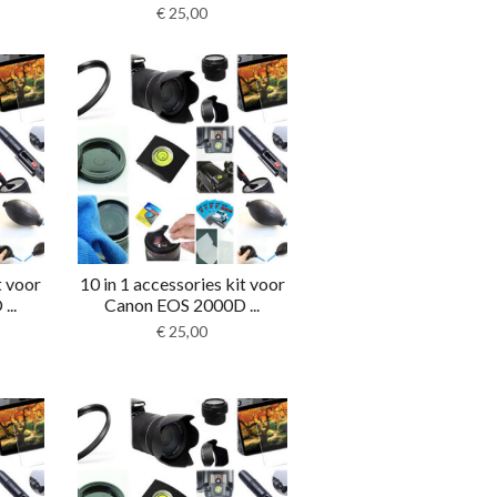
€
25,00
t voor
10 in 1 accessories kit voor
...
Canon EOS 2000D ...
€
25,00