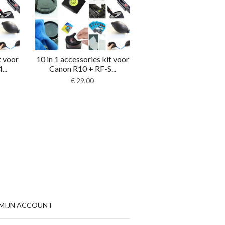
t voor
10 in 1 accessories kit voor
..
Canon R10 + RF-S...
€
29,00
MIJN ACCOUNT