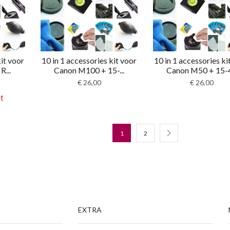
kit voor
10 in 1 accessories kit voor
10 in 1 accessories ki
R...
Canon M100 + 15-...
Canon M50 + 15-4.
€
26,00
€
26,00
t
1
2
EXTRA