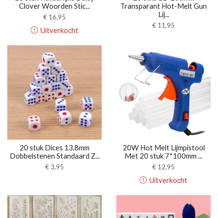
Clover Woorden Stic...
Transparant Hot-Melt Gun
Lij...
€
16,95
€
11,95
Uitverkocht
20 stuk Dices 13.8mm
20W Hot Melt Lijmpistool
Dobbelstenen Standaard Z...
Met 20 stuk 7*100mm ...
€
3,95
€
12,95
Uitverkocht