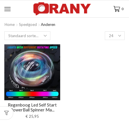
0
Home
Speelgoed
Anderen
Regenboog Led Self Start
PowerBall Spinner Ma...
€
25,95