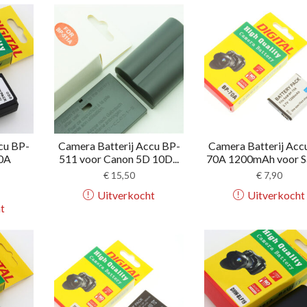
cu BP-
Camera Batterij Accu BP-
Camera Batterij Acc
0A
511 voor Canon 5D 10D...
70A 1200mAh voor Sa
€
15,50
€
7,90
Uitverkocht
Uitverkocht
t