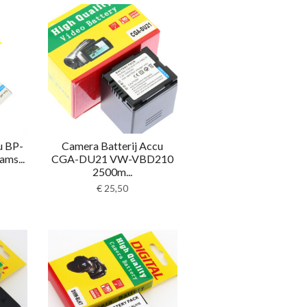
u BP-
Camera Batterij Accu
ms...
CGA-DU21 VW-VBD210
2500m...
€
25,50