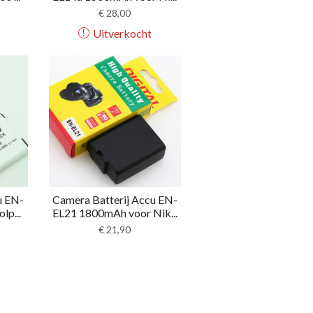
€
28,00
Uitverkocht
u EN-
Camera Batterij Accu EN-
lp...
EL21 1800mAh voor Nik...
€
21,90