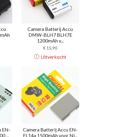
ccu
Camera Batterij Accu
0mAh
DMW-BLH7 BLH7E
1200mAh v...
€
15,90
Uitverkocht
u EN-
Camera Batterij Accu EN-
0 ...
EL14a 1500mAh voor Ni...