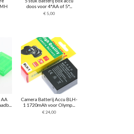
re
5 stuk batterij box accu
NiMH
doos voor 4*AA of 5*...
€
5,00
H AA
Camera Batterij Accu BLH-
adb...
1 1720mAh voor Olymp...
€
24,00