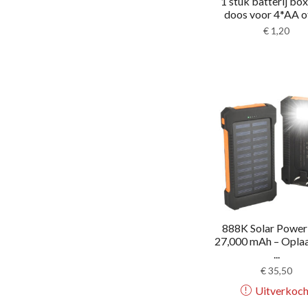
1 stuk batterij bo
doos voor 4*AA of 
€
1,20
888K Solar Powe
27,000 mAh – Opla
...
€
35,50
Uitverkoch