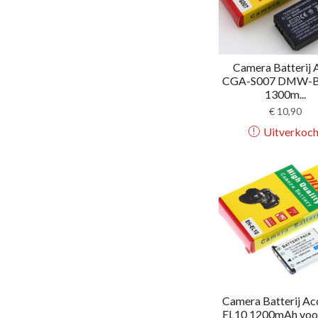
Camera Batterij 
CGA-S007 DMW-
1300m...
€
10,90
Uitverkoch
Camera Batterij Ac
EL10 1200mAh voor 