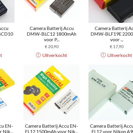
Accu
Camera Batterij Accu
Camera Batterij A
BCD10
DMW-BLC12 1800mAh
DMW-BLF19E 220
voor P...
voor ...
€
20,90
€
17,90
t
Uitverkocht
Uitverkocht
cu EN-
Camera Batterij Accu EN-
Camera Batterij Acc
Nik...
EL12 1500mAh voor Nik...
EL12 voor Nikon A90