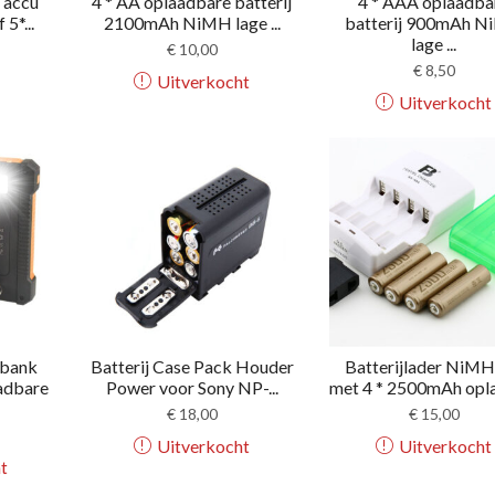
x accu
4 * AA oplaadbare batterij
4 * AAA oplaadba
5*...
2100mAh NiMH lage ...
batterij 900mAh 
lage ...
€
10,00
€
8,50
Uitverkocht
Uitverkocht
rbank
Batterij Case Pack Houder
Batterijlader NiM
adbare
Power voor Sony NP-...
met 4 * 2500mAh opla
€
18,00
€
15,00
Uitverkocht
Uitverkocht
t