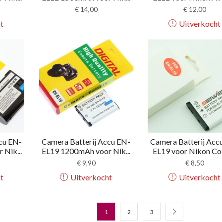
€
14,00
€
12,00
t
Uitverkocht
cu EN-
Camera Batterij Accu EN-
Camera Batterij Acc
Nik...
EL19 1200mAh voor Nik...
EL19 voor Nikon Coo
€
9,90
€
8,50
t
Uitverkocht
Uitverkocht
1
2
3