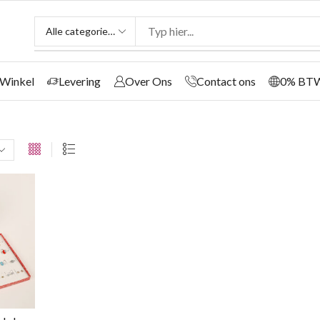
Winkel
Levering
Over Ons
Contact ons
0% BT