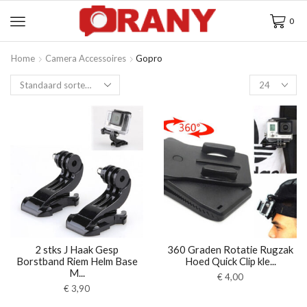
0
Home
Camera Accessoires
Gopro
2 stks J Haak Gesp
360 Graden Rotatie Rugzak
Borstband Riem Helm Base
Hoed Quick Clip kle...
M...
€
4,00
€
3,90