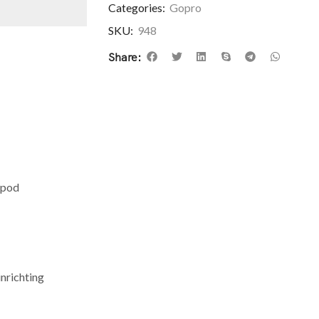
Categories:
Gopro
SKU:
948
Share:
opod
inrichting