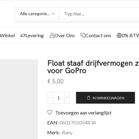
Winkel
Levering
Over Ons
Contact ons
0% BT
Float staaf drijfvermogen
voor GoPro
€
5,00
IN WINKELWAGEN
Toevoegen aan verlanglijst
EAN:
0602701054834
Merk:
Rany