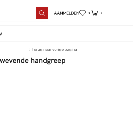
AANMELDEN
0
0
W
Terug naar vorige pagina
 zwevende handgreep