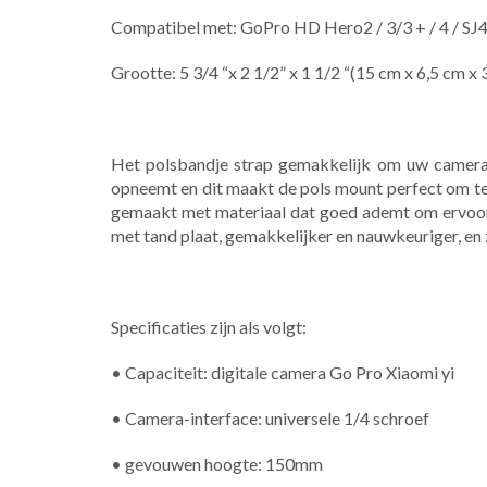
Compatibel met: GoPro HD Hero2 / 3/3 + / 4 / SJ4
Grootte: 5 3/4 “x 2 1/2” x 1 1/2 “(15 cm x 6,5 cm x 
Het polsbandje strap gemakkelijk om uw camera r
opneemt en dit maakt de pols mount perfect om te 
gemaakt met materiaal dat goed ademt om ervoor
met tand plaat, gemakkelijker en nauwkeuriger, en 
Specificaties zijn als volgt:
• Capaciteit: digitale camera Go Pro Xiaomi yi
• Camera-interface: universele 1/4 schroef
• gevouwen hoogte: 150mm