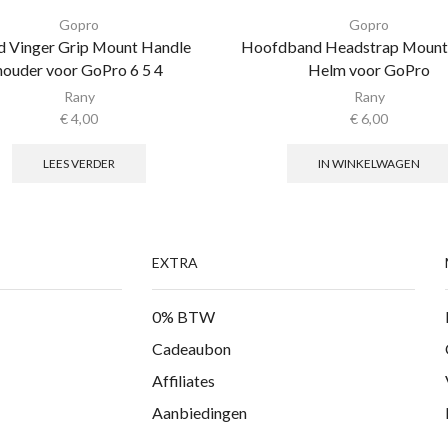
Gopro
Gopro
 Vinger Grip Mount Handle
Hoofdband Headstrap Mount 
houder voor GoPro 6 5 4
Helm voor GoPro
Rany
Rany
€
4,00
€
6,00
LEES VERDER
IN WINKELWAGEN
EXTRA
0% BTW
Cadeaubon
Affiliates
Aanbiedingen