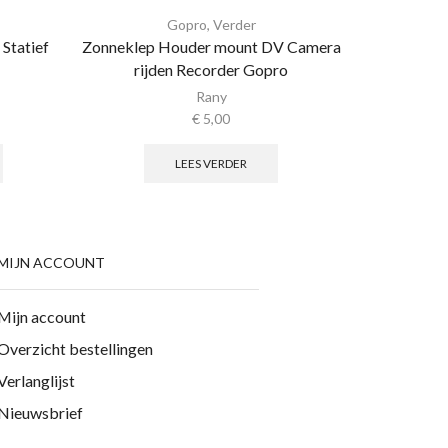
Gopro
,
Verder
Statief
Zonneklep Houder mount DV Camera
Camera Bri
rijden Recorder Gopro
1/4 Sch
Rany
€
5,00
LEES VERDER
MIJN ACCOUNT
Mijn account
Overzicht bestellingen
Verlanglijst
Nieuwsbrief