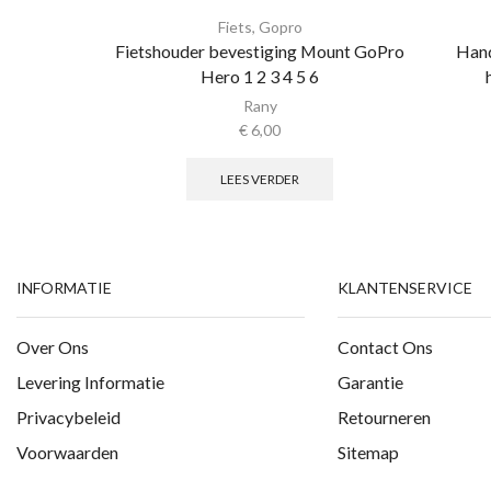
Fiets
,
Gopro
Fietshouder bevestiging Mount GoPro
Hand
Hero 1 2 3 4 5 6
Rany
€
6,00
LEES VERDER
INFORMATIE
KLANTENSERVICE
Over Ons
Contact Ons
Levering Informatie
Garantie
Privacybeleid
Retourneren
Voorwaarden
Sitemap