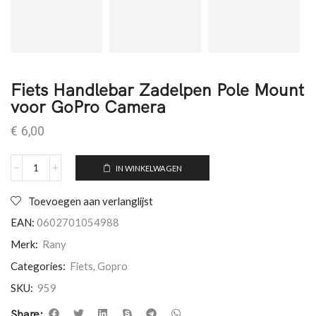
Fiets Handlebar Zadelpen Pole Mount
voor GoPro Camera
€
6,00
IN WINKELWAGEN
Toevoegen aan verlanglijst
EAN:
0602701054988
Merk:
Rany
Categories:
Fiets
,
Gopro
SKU:
959
Share: