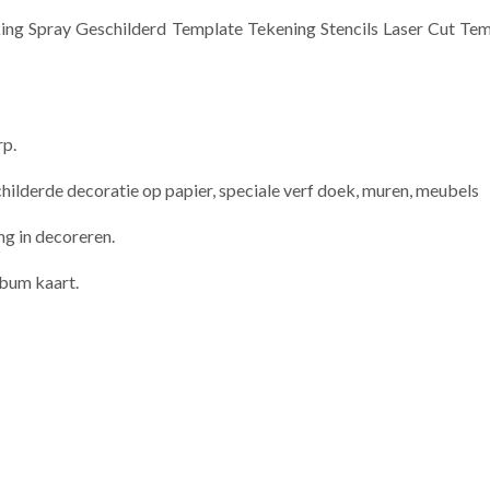
ng Spray Geschilderd Template Tekening Stencils Laser Cut T
rp.
childerde decoratie op papier, speciale verf doek, muren, meubels
ng in decoreren.
bum kaart.