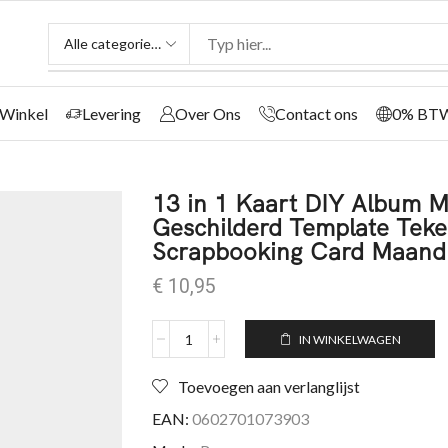
Winkel
Levering
Over Ons
Contact ons
0% BT
13 in 1 Kaart DIY Album M
Geschilderd Template Teken
Scrapbooking Card Maand
€
10,95
IN WINKELWAGEN
Toevoegen aan verlanglijst
EAN:
0602701073903