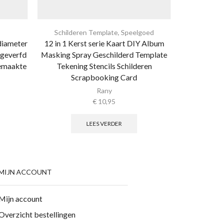
Schilderen Template
,
Speelgoed
Algemene 
diameter
12 in 1 Kerst serie Kaart DIY Album
18 stuk 
 geverfd
Masking Spray Geschilderd Template
Woorden
emaakte
Tekening Stencils Schilderen
Bloemen
Scrapbooking Card
Rany
€
10,95
LEES VERDER
MIJN ACCOUNT
Mijn account
Overzicht bestellingen