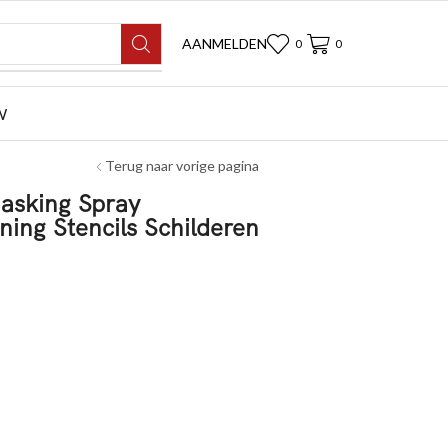
AANMELDEN
0
0
W
Terug naar vorige pagina
asking Spray
ing Stencils Schilderen