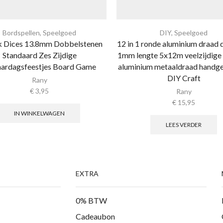
Bordspellen
,
Speelgoed
DIY
,
Speelgoed
k Dices 13.8mm Dobbelstenen
12 in 1 ronde aluminium draad 
Standaard Zes Zijdige
1mm lengte 5x12m veelzijdige
aardagsfeestjes Board Game
aluminium metaaldraad handg
DIY Craft
Rany
€
3,95
Rany
€
15,95
IN WINKELWAGEN
LEES VERDER
EXTRA
0% BTW
Cadeaubon