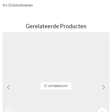
4 x Dobbelstenen
Gerelateerde Producten
UITVERKOCHT