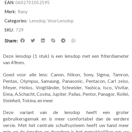
EAN:
0602701052595
Merk:
Rany
Categories:
Lensdop
,
VoorLensdop
SKU:
729
Share:
Deze lensdop (1 stuk) is een lensdop met een filterdiameter
van 49mm.
Goed voor alle lens: Canon, Nikon, Sony, Sigma, Tamron,
Pentax, Olympus, Samaung, Panasonic, Pentacon, Carl zeiss,
Meyer, Helios, Voigtländer, Schneider, Yashica, Isco, Vivitar,
Enna, A.Schacht, Cosina, Jupiter, Pallas, Pentor, Panagor, Rollei,
Steinheil, Tokina, en meer
Deze variant van de lensdop heeft een groter
gebruikersgemak en is meer comfortabel dan de eerdere
versie. Met het centrale schuifsysteem heeft uw hand meer
grip op de lensdop en daardoor is het gemakkelijker om uw