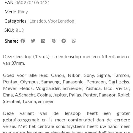
EAN:
0602701053431
Merk:
Rany
Categories:
Lensdop
,
VoorLensdop
SKU:
813
Share:
Deze lensdop (1 stuk) is een lensdop met een filterdiameter
van 37mm.
Goed voor alle lens: Canon, Nikon, Sony, Sigma, Tamron,
Pentax, Olympus, Samaung, Panasonic, Pentacon, Carl zeiss,
Meyer, Helios, Voigtländer, Schneider, Yashica, Isco, Vivitar,
Enna, A.Schacht, Cosina, Jupiter, Pallas, Pentor, Panagor, Rollei,
Steinheil, Tokina, en meer
Deze variant van de lensdop heeft een groter
gebruikersgemak en is meer comfortabel dan de eerdere
versie. Met het centrale schuifsysteem heeft uw hand meer
grip op de lensdop en daardoor is het gemakkelijker om uw