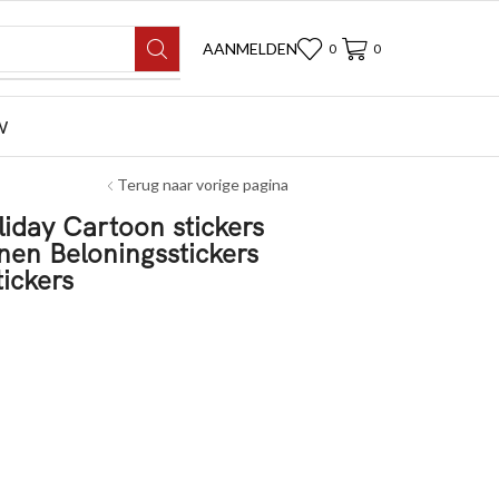
AANMELDEN
0
0
W
Terug naar vorige pagina
iday Cartoon stickers
nen Beloningsstickers
ickers