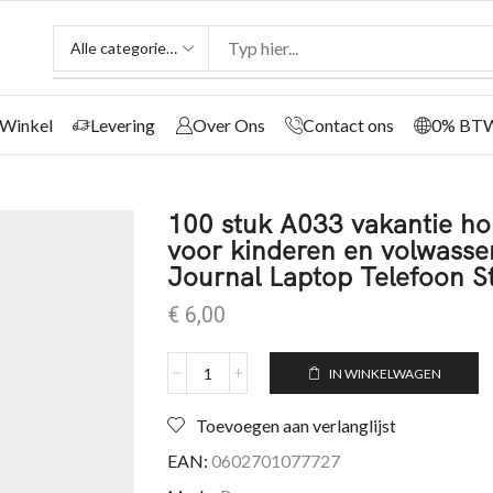
Winkel
Levering
Over Ons
Contact ons
0% BT
100 stuk A033 vakantie hol
voor kinderen en volwasse
Journal Laptop Telefoon St
€
6,00
IN WINKELWAGEN
Toevoegen aan verlanglijst
EAN:
0602701077727