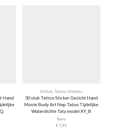
Sticker
,
Tattoo Stickers
Sti
ht Hand
30 stuk Tattoo Sticker Gezicht Hand
30 stuk Ta
delijke
Mooie Body Art Nep Tatoo Tijdelijke
Mooie Body
 Q
Waterdichte Taty model XY_B
Water
Rany
€
7,95