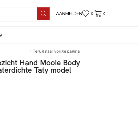
AANMELDEN
0
0
W
Terug naar vorige pagina
Gezicht Hand Mooie Body
aterdichte Taty model