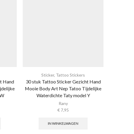
Sticker
,
Tattoo Stickers
Sti
ht Hand
30 stuk Tattoo Sticker Gezicht Hand
30 stuk Ta
delijke
Mooie Body Art Nep Tatoo Tijdelijke
Mooie Body
 W
Waterdichte Taty model Y
Waterd
Rany
€
7,95
IN WINKELWAGEN