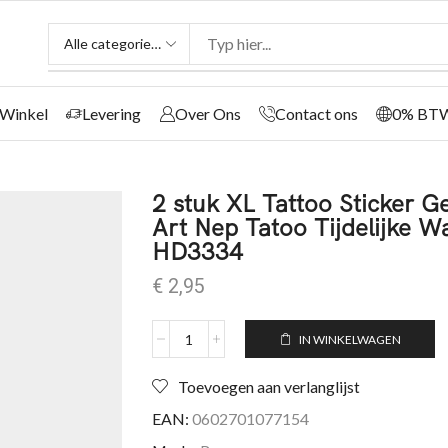
Winkel
Levering
Over Ons
Contact ons
0% BT
2 stuk XL Tattoo Sticker 
Art Nep Tatoo Tijdelijke W
HD3334
€
2,95
IN WINKELWAGEN
Toevoegen aan verlanglijst
EAN:
0602701077154