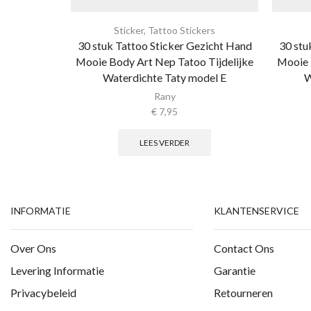
Sticker
,
Tattoo Stickers
30 stuk Tattoo Sticker Gezicht Hand
30 stu
Mooie Body Art Nep Tatoo Tijdelijke
Mooie 
Waterdichte Taty model E
W
Rany
€
7,95
LEES VERDER
INFORMATIE
KLANTENSERVICE
Over Ons
Contact Ons
Levering Informatie
Garantie
Privacybeleid
Retourneren