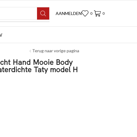
AANMELDEN
0
0
W
Terug naar vorige pagina
zicht Hand Mooie Body
aterdichte Taty model H