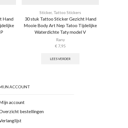
Sticker
,
Tattoo Stickers
Sti
ht Hand
30 stuk Tattoo Sticker Gezicht Hand
30 stuk Ta
delijke
Mooie Body Art Nep Tatoo Tijdelijke
Mooie Body
 P
Waterdichte Taty model V
Waterd
Rany
€
7,95
LEES VERDER
MIJN ACCOUNT
Mijn account
Overzicht bestellingen
Verlanglijst