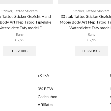
Sticker
,
Tattoo Stickers
Sticker
,
Tattoo Stickers
k Tattoo Sticker Gezicht Hand
30 stuk Tattoo Sticker Gezic
Body Art Nep Tatoo Tijdelijke
Mooie Body Art Nep Tatoo Tij
aterdichte Taty model F
Waterdichte Taty model
Rany
Rany
€
7,95
€
7,95
LEES VERDER
LEES VERDER
EXTRA
0% BTW
Cadeaubon
Affiliates