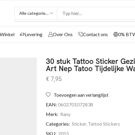
Winkel
Levering
Over Ons
Contact ons
0% BT
30 stuk Tattoo Sticker Ge
Art Nep Tatoo Tijdelijke W
€
7,95
Toevoegen aan verlanglijst
EAN:
0602701072838
Merk:
Rany
Categories:
Sticker
,
Tattoo Stickers
SKU:
2055