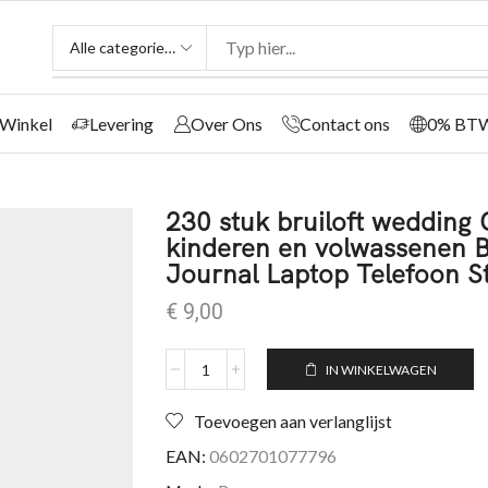
Winkel
Levering
Over Ons
Contact ons
0% BT
230 stuk bruiloft wedding 
kinderen en volwassenen B
Journal Laptop Telefoon St
€
9,00
IN WINKELWAGEN
Toevoegen aan verlanglijst
EAN:
0602701077796