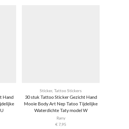
Sticker
,
Tattoo Stickers
Sti
ht Hand
30 stuk Tattoo Sticker Gezicht Hand
30 stuk Ta
delijke
Mooie Body Art Nep Tatoo Tijdelijke
Mooie Body
 U
Waterdichte Taty model W
Waterd
Rany
€
7,95