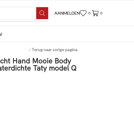
AANMELDEN
0
0
W
Terug naar vorige pagina
zicht Hand Mooie Body
aterdichte Taty model Q