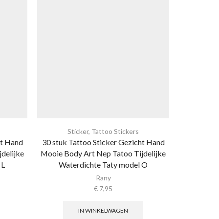
Sticker
,
Tattoo Stickers
Sti
ht Hand
30 stuk Tattoo Sticker Gezicht Hand
30 stuk Ta
delijke
Mooie Body Art Nep Tatoo Tijdelijke
Mooie Body
 L
Waterdichte Taty model O
Wate
Rany
€
7,95
IN WINKELWAGEN