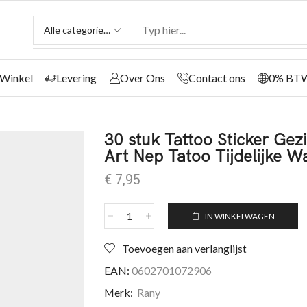
Winkel
Levering
Over Ons
Contact ons
0% BT
30 stuk Tattoo Sticker Ge
Art Nep Tatoo Tijdelijke W
€
7,95
IN WINKELWAGEN
Toevoegen aan verlanglijst
EAN:
0602701072906
Merk:
Rany