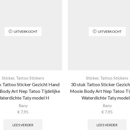
UITVERKOCHT
UITVERKOCHT
Sticker
,
Tattoo Stickers
Sticker
,
Tattoo Stickers
k Tattoo Sticker Gezicht Hand
30 stuk Tattoo Sticker Gezic
Body Art Nep Tatoo Tijdelijke
Mooie Body Art Nep Tatoo Tij
aterdichte Taty model H
Waterdichte Taty model
Rany
Rany
€
7,95
€
7,95
LEES VERDER
LEES VERDER