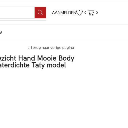
AANMELDEN
0
0
W
Terug naar vorige pagina
Gezicht Hand Mooie Body
aterdichte Taty model