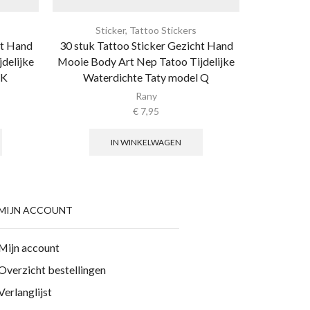
Sticker
,
Tattoo Stickers
Sti
ht Hand
30 stuk Tattoo Sticker Gezicht Hand
30 stuk Ta
delijke
Mooie Body Art Nep Tatoo Tijdelijke
Mooie Body
 K
Waterdichte Taty model Q
Water
Rany
€
7,95
IN WINKELWAGEN
MIJN ACCOUNT
Mijn account
Overzicht bestellingen
Verlanglijst