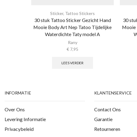
Sticker
,
Tattoo Stickers
30 stuk Tattoo Sticker Gezicht Hand
30 stu
Mooie Body Art Nep Tatoo Tijdelijke
Mooie 
Waterdichte Taty model A
W
Rany
€
7,95
LEES VERDER
INFORMATIE
KLANTENSERVICE
Over Ons
Contact Ons
Levering Informatie
Garantie
Privacybeleid
Retourneren