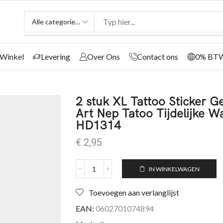
Winkel
Levering
Over Ons
Contact ons
0% BT
2 stuk XL Tattoo Sticker 
Art Nep Tatoo Tijdelijke W
HD1314
€
2,95
IN WINKELWAGEN
Toevoegen aan verlanglijst
EAN:
0602701074894