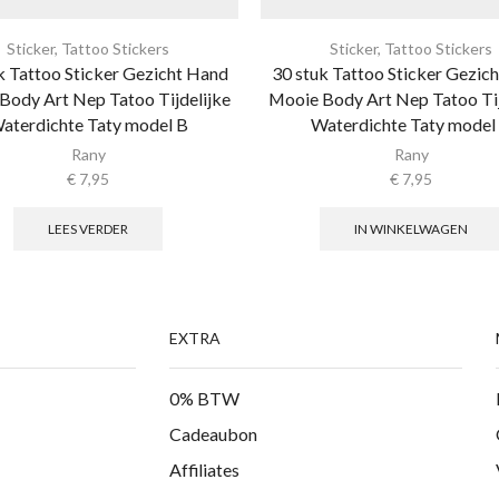
Sticker
,
Tattoo Stickers
Sticker
,
Tattoo Stickers
k Tattoo Sticker Gezicht Hand
30 stuk Tattoo Sticker Gezic
Body Art Nep Tatoo Tijdelijke
Mooie Body Art Nep Tatoo Tij
aterdichte Taty model B
Waterdichte Taty model
Rany
Rany
€
7,95
€
7,95
LEES VERDER
IN WINKELWAGEN
EXTRA
0% BTW
Cadeaubon
Affiliates