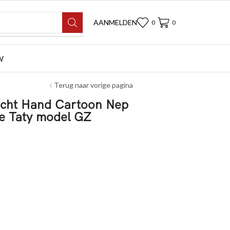
AANMELDEN
0
0
W
Terug naar vorige pagina
zicht Hand Cartoon Nep
te Taty model GZ