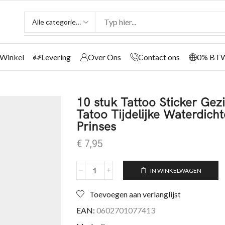
Winkel
Levering
Over Ons
Contact ons
0% BT
10 stuk Tattoo Sticker Ge
Tatoo Tijdelijke Waterdich
Prinses
€
7,95
IN WINKELWAGEN
Toevoegen aan verlanglijst
EAN:
0602701077413