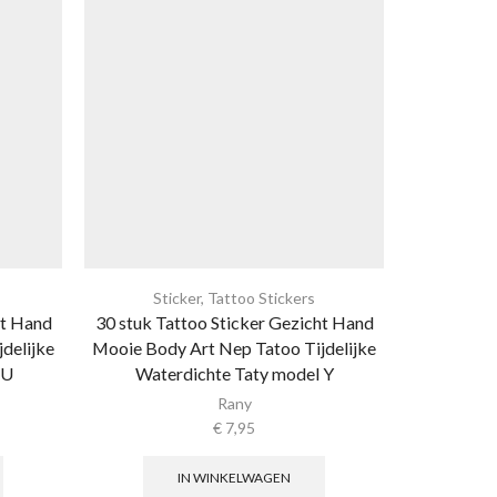
Sticker
,
Tattoo Stickers
Sti
ht Hand
30 stuk Tattoo Sticker Gezicht Hand
30 stuk Ta
delijke
Mooie Body Art Nep Tatoo Tijdelijke
Mooie Body
 U
Waterdichte Taty model Y
Waterd
Rany
€
7,95
IN WINKELWAGEN