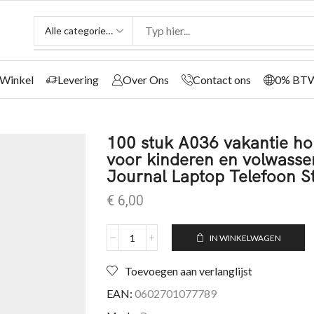
Winkel
Levering
Over Ons
Contact ons
0% BT
100 stuk A036 vakantie hol
voor kinderen en volwasse
Journal Laptop Telefoon St
€
6,00
IN WINKELWAGEN
Toevoegen aan verlanglijst
EAN:
0602701077789