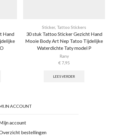
Sticker
,
Tattoo Stickers
Sti
ht Hand
30 stuk Tattoo Sticker Gezicht Hand
30 stuk Ta
delijke
Mooie Body Art Nep Tatoo Tijdelijke
Mooie Body
 O
Waterdichte Taty model P
Wate
Rany
€
7,95
LEES VERDER
MIJN ACCOUNT
Mijn account
Overzicht bestellingen