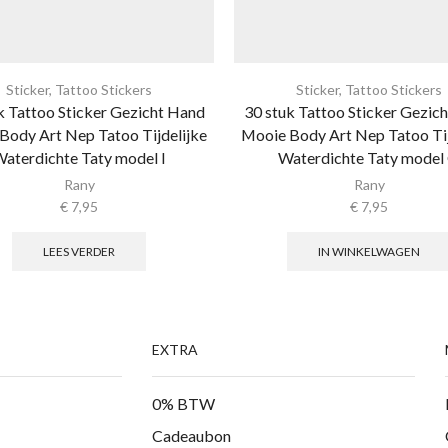
Sticker
,
Tattoo Stickers
Sticker
,
Tattoo Stickers
k Tattoo Sticker Gezicht Hand
30 stuk Tattoo Sticker Gezic
Body Art Nep Tatoo Tijdelijke
Mooie Body Art Nep Tatoo Tij
aterdichte Taty model I
Waterdichte Taty model
Rany
Rany
€
7,95
€
7,95
LEES VERDER
IN WINKELWAGEN
EXTRA
0% BTW
Cadeaubon