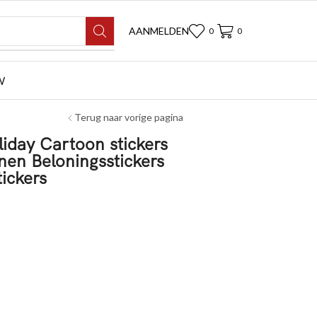
AANMELDEN
0
0
W
Terug naar vorige pagina
iday Cartoon stickers
nen Beloningsstickers
ickers