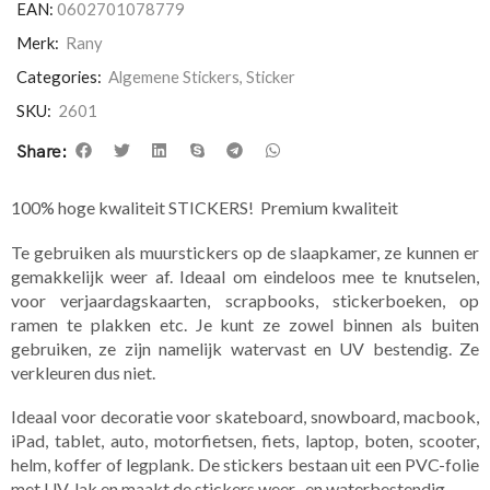
EAN:
0602701078779
Merk:
Rany
Categories:
Algemene Stickers
,
Sticker
SKU:
2601
Share:
100% hoge kwaliteit STICKERS! Premium kwaliteit
Te gebruiken als muurstickers op de slaapkamer, ze kunnen er
gemakkelijk weer af. Ideaal om eindeloos mee te knutselen,
voor verjaardagskaarten, scrapbooks, stickerboeken, op
ramen te plakken etc. Je kunt ze zowel binnen als buiten
gebruiken, ze zijn namelijk watervast en UV bestendig. Ze
verkleuren dus niet.
Ideaal voor decoratie voor skateboard, snowboard, macbook,
iPad, tablet, auto, motorfietsen, fiets, laptop, boten, scooter,
helm, koffer of legplank. De stickers bestaan uit een PVC-folie
met UV-lak en maakt de stickers weer- en waterbestendig.