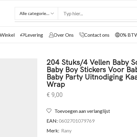
Winkel
Levering
Over Ons
Contact ons
0% BT
204 Stuks/4 Vellen Baby S
Baby Boy Stickers Voor B
Baby Party Uitnodiging Ka
Wrap
€
9,00
Toevoegen aan verlanglijst
EAN:
0602701079769
Merk:
Rany