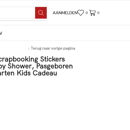
AANMELDEN
0
0
W
Terug naar vorige pagina
crapbooking Stickers
aby Shower, Pasgeboren
arten Kids Cadeau