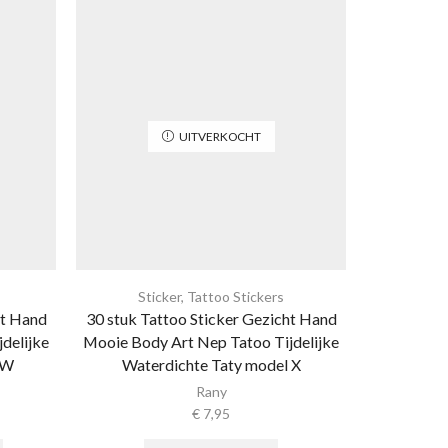
UITVERKOCHT
Sticker
,
Tattoo Stickers
Sti
ht Hand
30 stuk Tattoo Sticker Gezicht Hand
30 stuk Ta
delijke
Mooie Body Art Nep Tatoo Tijdelijke
Mooie Body
 W
Waterdichte Taty model X
Waterd
Rany
€
7,95