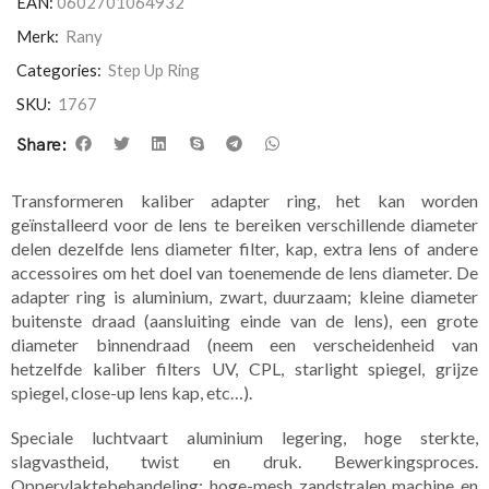
EAN:
0602701064932
Merk:
Rany
Categories:
Step Up Ring
SKU:
1767
Share:
Transformeren kaliber adapter ring, het kan worden
geïnstalleerd voor de lens te bereiken verschillende diameter
delen dezelfde lens diameter filter, kap, extra lens of andere
accessoires om het doel van toenemende de lens diameter. De
adapter ring is aluminium, zwart, duurzaam; kleine diameter
buitenste draad (aansluiting einde van de lens), een grote
diameter binnendraad (neem een verscheidenheid van
hetzelfde kaliber filters UV, CPL, starlight spiegel, grijze
spiegel, close-up lens kap, etc…).
Speciale luchtvaart aluminium legering, hoge sterkte,
slagvastheid, twist en druk. Bewerkingsproces.
Oppervlaktebehandeling: hoge-mesh zandstralen machine en