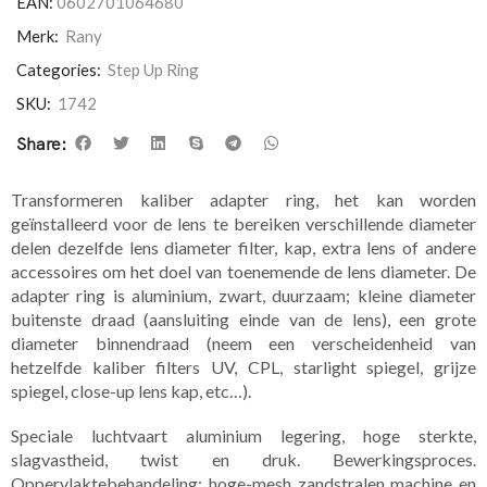
EAN:
0602701064680
Merk:
Rany
Categories:
Step Up Ring
SKU:
1742
Share:
Transformeren kaliber adapter ring, het kan worden
geïnstalleerd voor de lens te bereiken verschillende diameter
delen dezelfde lens diameter filter, kap, extra lens of andere
accessoires om het doel van toenemende de lens diameter. De
adapter ring is aluminium, zwart, duurzaam; kleine diameter
buitenste draad (aansluiting einde van de lens), een grote
diameter binnendraad (neem een verscheidenheid van
hetzelfde kaliber filters UV, CPL, starlight spiegel, grijze
spiegel, close-up lens kap, etc…).
Speciale luchtvaart aluminium legering, hoge sterkte,
slagvastheid, twist en druk. Bewerkingsproces.
Oppervlaktebehandeling: hoge-mesh zandstralen machine en