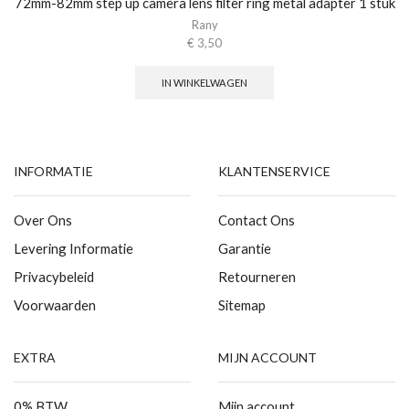
72mm-82mm step up camera lens filter ring metal adapter 1 stuk
Rany
€
3,50
IN WINKELWAGEN
INFORMATIE
KLANTENSERVICE
Over Ons
Contact Ons
Levering Informatie
Garantie
Privacybeleid
Retourneren
Voorwaarden
Sitemap
EXTRA
MIJN ACCOUNT
0% BTW
Mijn account