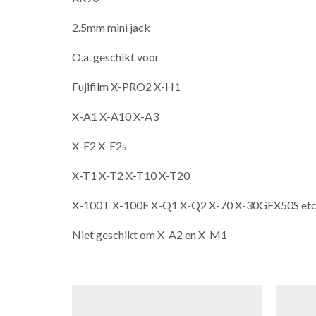
2.5mm mini jack
O.a. geschikt voor
Fujifilm X-PRO2 X-H1
X-A1 X-A10 X-A3
X-E2 X-E2s
X-T1 X-T2 X-T10 X-T20
X-100T X-100F X-Q1 X-Q2 X-70 X-30GFX50S etc
Niet geschikt om X-A2 en X-M1