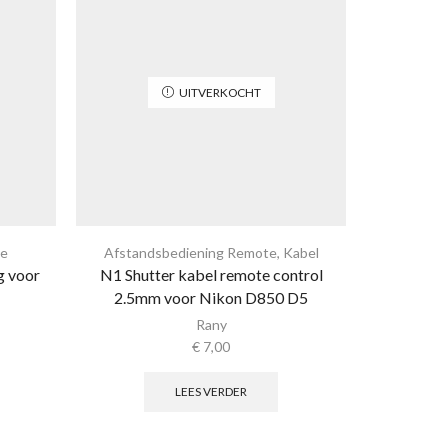
UITVERKOCHT
te
Afstandsbediening Remote
,
Kabel
Afstand
g voor
N1 Shutter kabel remote control
C3 Shutt
2.5mm voor Nikon D850 D5
3.5m
Rany
€
7,00
LEES VERDER