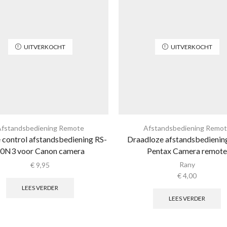
UITVERKOCHT
UITVERKOCHT
fstandsbediening Remote
Afstandsbediening Remo
control afstandsbediening RS-
Draadloze afstandsbedienin
0N3 voor Canon camera
Pentax Camera remote
Rany
€
9,95
€
4,00
LEES VERDER
LEES VERDER