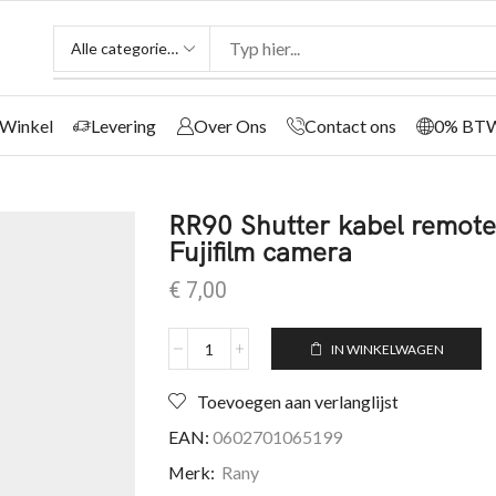
Winkel
Levering
Over Ons
Contact ons
0% BT
RR90 Shutter kabel remote
Fujifilm camera
€
7,00
IN WINKELWAGEN
Toevoegen aan verlanglijst
EAN:
0602701065199
Merk:
Rany