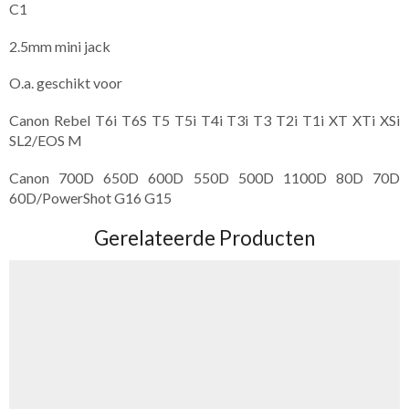
C1
2.5mm mini jack
O.a. geschikt voor
Canon Rebel T6i T6S T5 T5i T4i T3i T3 T2i T1i XT XTi XSi
SL2/EOS M
Canon 700D 650D 600D 550D 500D 1100D 80D 70D
60D/PowerShot G16 G15
Gerelateerde Producten