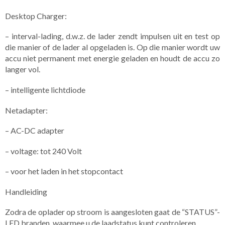
Desktop Charger:
– interval-lading, d.w.z. de lader zendt impulsen uit en test op
die manier of de lader al opgeladen is. Op die manier wordt uw
accu niet permanent met energie geladen en houdt de accu zo
langer vol.
– intelligente lichtdiode
Netadapter:
– AC-DC adapter
– voltage: tot 240 Volt
– voor het laden in het stopcontact
Handleiding
Zodra de oplader op stroom is aangesloten gaat de “STATUS”-
LED branden, waarmee u de laadstatus kunt controleren.