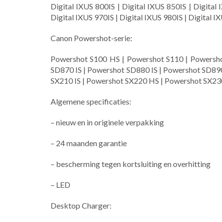
Digital IXUS 800IS | Digital IXUS 850IS | Digital 
Digital IXUS 970IS | Digital IXUS 980IS | Digital I
Canon Powershot-serie:
Powershot S100 HS | Powershot S110 | Powersho
SD870 IS | Powershot SD880 IS | Powershot SD890
SX210 IS | Powershot SX220 HS | Powershot SX2
Algemene specificaties:
– nieuw en in originele verpakking
– 24 maanden garantie
– bescherming tegen kortsluiting en overhitting
– LED
Desktop Charger: