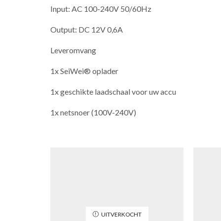
Input: AC 100-240V 50/60Hz
Output: DC 12V 0,6A
Leveromvang
1x SeiWei® oplader
1x geschikte laadschaal voor uw accu
1x netsnoer (100V-240V)
UITVERKOCHT