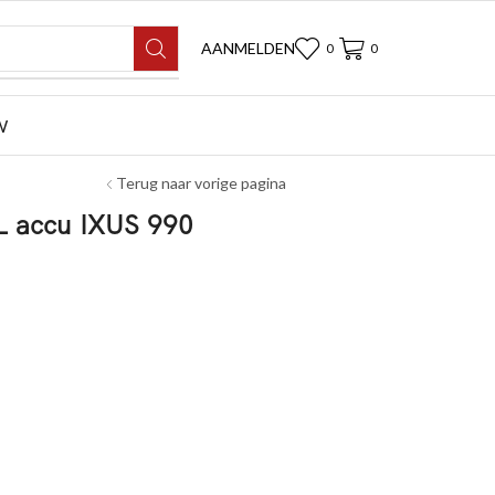
AANMELDEN
0
0
W
Terug naar vorige pagina
L accu IXUS 990