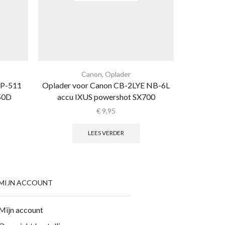
Canon
,
Oplader
BP-511
Oplader voor Canon CB-2LYE NB-6L
Oplader vo
50D
accu IXUS powershot SX700
700 
€
9,95
LEES VERDER
MIJN ACCOUNT
Mijn account