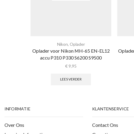
Nikon
,
Oplader
Oplader voor Nikon MH-65 EN-EL12
Oplade
accu P310 P330 S6200 S9500
€
9,95
LEES VERDER
INFORMATIE
KLANTENSERVICE
Over Ons
Contact Ons