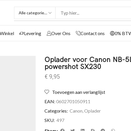
Winkel
Levering
Over Ons
Contact ons
0% BT
Oplader voor Canon NB-5
powershot SX230
€
9,95
Toevoegen aan verlanglijst
EAN:
0602701050911
Categories:
Canon
,
Oplader
SKU:
497