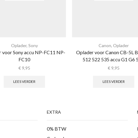
Oplader
,
Sony
Canon
,
Oplader
r voor Sony accu NP-FC11 NP-
Oplader voor Canon CB-5L 
FC10
512 522 535 accu G1 G6 
€
9,95
€
9,95
LEES VERDER
LEES VERDER
EXTRA
0% BTW