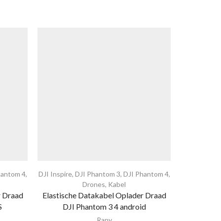
hantom 4
,
DJI Inspire
,
DJI Phantom 3
,
DJI Phantom 4
,
DJ
Drones
,
Kabel
6 Demping 
r Draad
Elastische Datakabel Oplader Draad
kit
S
DJI Phantom 3 4 android
Rany