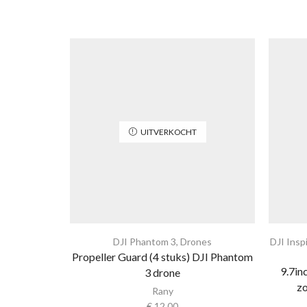
UITVERKOCHT
DJI Phantom 3
,
Drones
DJI Insp
Propeller Guard (4 stuks) DJI Phantom
9.7in
3 drone
z
Rany
€
12,00