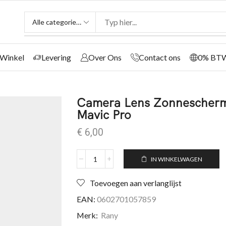
Winkel
Levering
Over Ons
Contact ons
0% BT
Camera Lens Zonnescherm
Mavic Pro
€
6,00
IN WINKELWAGEN
Toevoegen aan verlanglijst
EAN:
0602701057859
Merk:
Rany