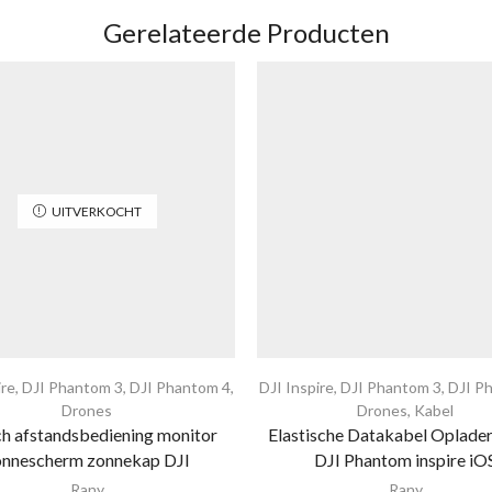
Gerelateerde Producten
UITVERKOCHT
ire
,
DJI Phantom 3
,
DJI Phantom 4
,
DJI Inspire
,
DJI Phantom 3
,
DJI P
Drones
Drones
,
Kabel
ch afstandsbediening monitor
Elastische Datakabel Oplade
onnescherm zonnekap DJI
DJI Phantom inspire iO
Rany
Rany