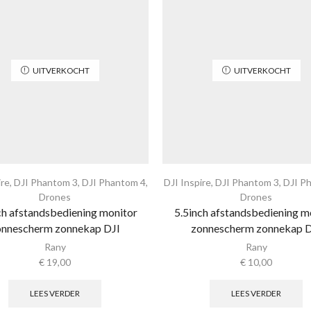
UITVERKOCHT
UITVERKOCHT
ire
,
DJI Phantom 3
,
DJI Phantom 4
,
DJI Inspire
,
DJI Phantom 3
,
DJI P
Drones
Drones
ch afstandsbediening monitor
5.5inch afstandsbediening m
onnescherm zonnekap DJI
zonnescherm zonnekap D
Rany
Rany
€
19,00
€
10,00
LEES VERDER
LEES VERDER