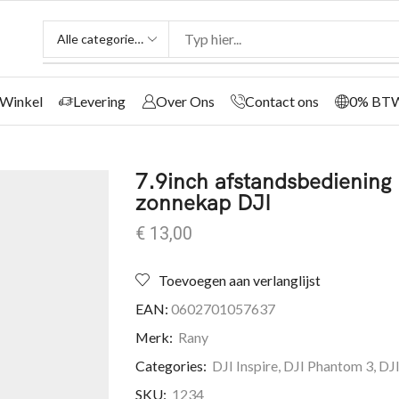
Winkel
Levering
Over Ons
Contact ons
0% BT
7.9inch afstandsbedienin
zonnekap DJI
€
13,00
Toevoegen aan verlanglijst
EAN:
0602701057637
Merk:
Rany
Categories:
DJI Inspire
,
DJI Phantom 3
,
DJ
SKU:
1234