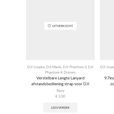
UITVERKOCHT
DJI Inspire
,
DJI Mavic
,
DJI Phantom 3
,
DJI
DJI Insp
Phantom 4
,
Drones
Verstelbare Lengte Lanyard
9.7in
afstandsbediening strap voor DJI
z
Rany
€
3,00
LEES VERDER