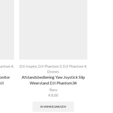
hantom 4
,
DJI Inspire
,
DJI Phantom 3
,
DJI Phantom 4
,
DJ
Drones
6 Demping 
onitor
Afstandsbediening Yaw Joystick Slip
kit
JI
Weerstand DJI Phantom34
Rany
€
8,00
IN WINKELWAGEN