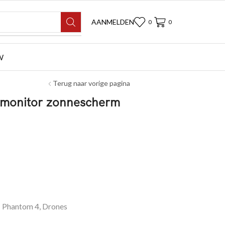
AANMELDEN
0
0
W
Terug naar vorige pagina
g monitor zonnescherm
I Phantom 4
,
Drones