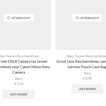
UITVERKOCHT
UITVERKOCHT
iem Tassen Beschermhoes
Riem Tassen Beschermho
rseel DSLR Camera tas tassen
Groot Lens Beschermhoes, Len
rmhoes voor Canon Nikon Sony
Lenstas Pouch Case Ba
Camera
Rany
€
8,00
Rany
€
7,50
LEES VERDER
LEES VERDER