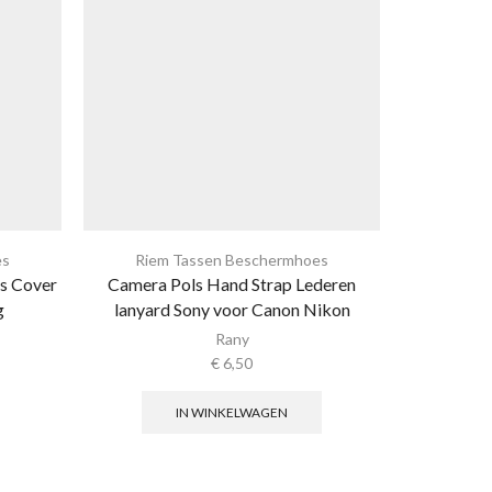
es
Riem Tassen Beschermhoes
Riem
s Cover
Camera Pols Hand Strap Lederen
Syst
g
lanyard Sony voor Canon Nikon
beschermh
Rany
€
6,50
IN WINKELWAGEN