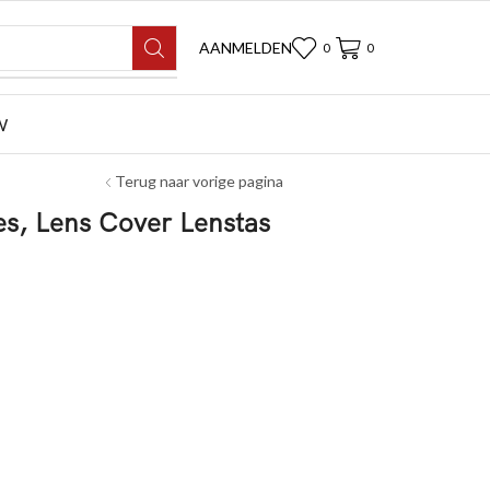
AANMELDEN
0
0
W
Terug naar vorige pagina
s, Lens Cover Lenstas