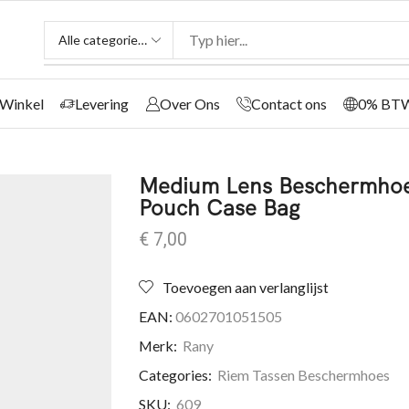
Winkel
Levering
Over Ons
Contact ons
0% BT
Medium Lens Beschermhoe
Pouch Case Bag
€
7,00
Toevoegen aan verlanglijst
EAN:
0602701051505
Merk:
Rany
Categories:
Riem Tassen Beschermhoes
SKU:
609