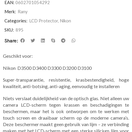
EAN:
0602701054292
Merk:
Rany
Categories:
LCD Protector
,
Nikon
SKU:
895
Share:
Geschikt voor:
Nikon D3500 D3400 D3300 D3200 D3100
Super-transparantie, resistentie, krasbestendigheid, hoge
kwaliteit, anti-botsing, anti-aging, eenvoudig te installeren
Niets verslaat duidelijkheid van de optisch glas. Niet alleen uw
camera LCD-scherm tegen krassen en beschadigingen te
beschermen, maar het is ook ontworpen om te werken met
touch screen en draaibaar scherm op de moderne camera’s.
Deze beschermer maakt geen gebruik van lijm – ze verbinding
maken met het LCD-scherm met een sterke silicium lijm voor