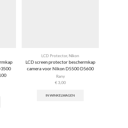
LCD Protector
,
Nikon
L
ermkap
LCD screen protector beschermkap
LCD prote
D3500
camera voor Nikon D5500 D5600
voor S
100
Rany
€
3,00
IN WINKELWAGEN