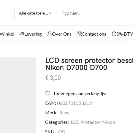
Winkel
Levering
Over Ons
Contact ons
0% BT
LCD screen protector bes
Nikon D7000 D700
€
3,00
Toevoegen aan verlanglijst
EAN:
0602701053219
Merk:
Rany
Categories:
LCD Protector
,
Nikon
SKU:
791