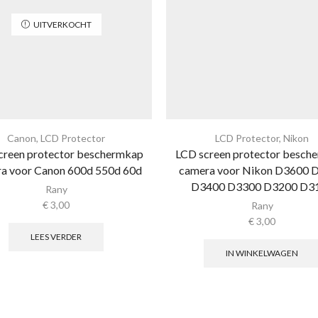
UITVERKOCHT
Canon
,
LCD Protector
LCD Protector
,
Nikon
creen protector beschermkap
LCD screen protector besch
a voor Canon 600d 550d 60d
camera voor Nikon D3600 
D3400 D3300 D3200 D3
Rany
€
3,00
Rany
€
3,00
LEES VERDER
IN WINKELWAGEN