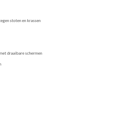
tegen stoten en krassen
 met draaibare schermen
n