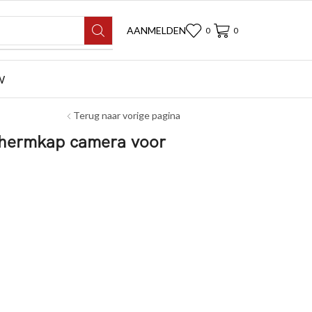
AANMELDEN
0
0
W
Terug naar vorige pagina
chermkap camera voor