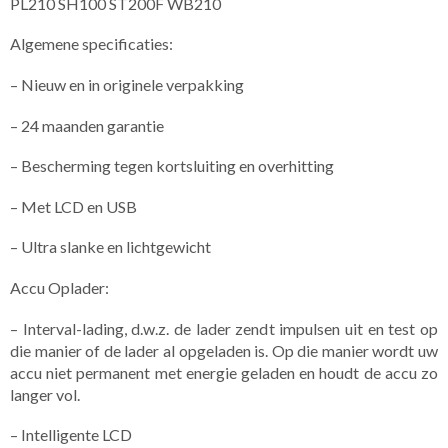
PL210 SH100 ST200F WB210
Algemene specificaties:
– Nieuw en in originele verpakking
– 24 maanden garantie
– Bescherming tegen kortsluiting en overhitting
– Met LCD en USB
– Ultra slanke en lichtgewicht
Accu Oplader:
– Interval-lading, d.w.z. de lader zendt impulsen uit en test op
die manier of de lader al opgeladen is. Op die manier wordt uw
accu niet permanent met energie geladen en houdt de accu zo
langer vol.
– Intelligente LCD