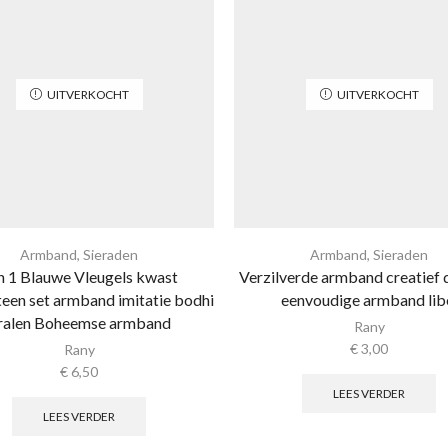
UITVERKOCHT
UITVERKOCHT
Armband
,
Sieraden
Armband
,
Sieraden
in 1 Blauwe Vleugels kwast
Verzilverde armband creatief
teen set armband imitatie bodhi
eenvoudige armband lib
ralen Boheemse armband
Rany
€
3,00
Rany
€
6,50
LEES VERDER
LEES VERDER