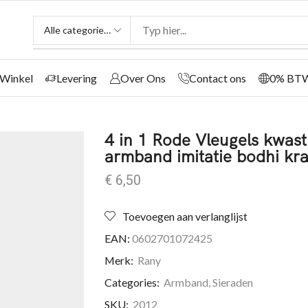
Winkel
Levering
Over Ons
Contact ons
0% BT
4 in 1 Rode Vleugels kwast
armband imitatie bodhi k
€
6,50
Toevoegen aan verlanglijst
EAN:
0602701072425
Merk:
Rany
Categories:
Armband
,
Sieraden
SKU:
2012