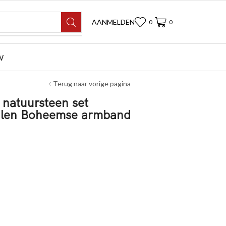
AANMELDEN
0
0
W
Terug naar vorige pagina
 natuursteen set
ralen Boheemse armband