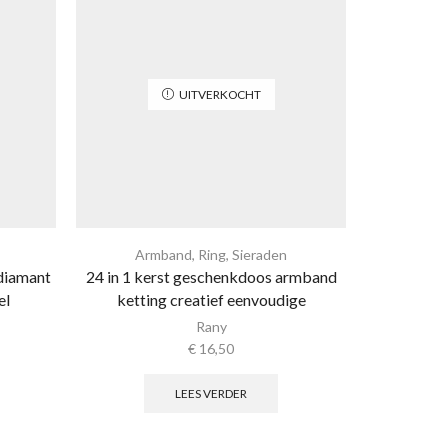
UITVERKOCHT
Armband
,
Ring
,
Sieraden
Arm
 diamant
24 in 1 kerst geschenkdoos armband
24 in 1 k
el
ketting creatief eenvoudige
Oorha
Rany
€
16,50
LEES VERDER