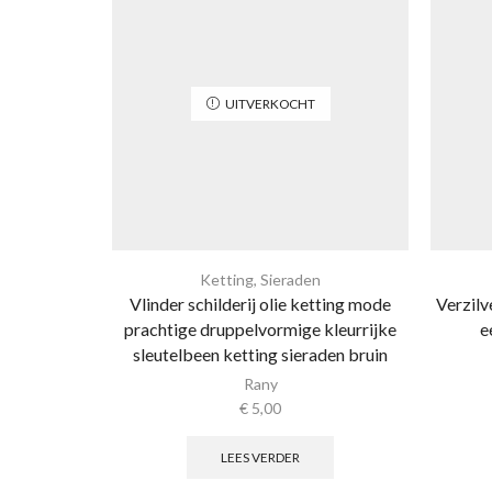
UITVERKOCHT
Ketting
,
Sieraden
Vlinder schilderij olie ketting mode
Verzilv
prachtige druppelvormige kleurrijke
e
sleutelbeen ketting sieraden bruin
Rany
€
5,00
LEES VERDER