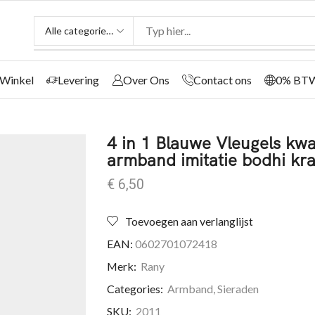
Winkel
Levering
Over Ons
Contact ons
0% BT
4 in 1 Blauwe Vleugels kwa
armband imitatie bodhi k
€
6,50
Toevoegen aan verlanglijst
EAN:
0602701072418
Merk:
Rany
Categories:
Armband
,
Sieraden
SKU:
2011