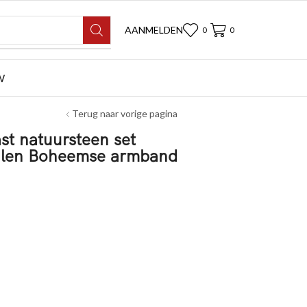
AANMELDEN
0
0
W
Terug naar vorige pagina
st natuursteen set
ralen Boheemse armband