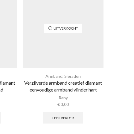
UITVERKOCHT
Armband
,
Sieraden
Ar
 diamant
Verzilverde armband creatief diamant
24 in 1 k
nd
eenvoudige armband vlinder hart
ketti
Rany
€
3,00
LEES VERDER