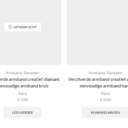
UITVERKOCHT
Armband
,
Sieraden
Armband
,
Sieraden
erde armband creatief diamant
Verzilverde armband creatief
envoudige armband kruis
eenvoudige armband ha
Rany
Rany
€
3,00
€
3,00
LEES VERDER
IN WINKELWAGEN