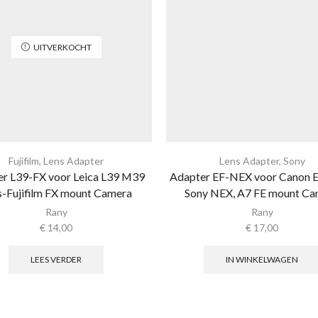
UITVERKOCHT
Fujifilm
,
Lens Adapter
Lens Adapter
,
Sony
r L39-FX voor Leica L39 M39
Adapter EF-NEX voor Canon EF
s-Fujifilm FX mount Camera
Sony NEX, A7 FE mount Ca
Rany
Rany
€
14,00
€
17,00
LEES VERDER
IN WINKELWAGEN