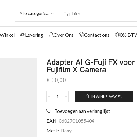
Winkel
Levering
Over Ons
Contact ons
0% BT
Adapter AI G-Fuji FX voor
Fujifilm X Camera
€
30,00
IN WINKELWAGEN
Toevoegen aan verlanglijst
EAN:
0602701055404
Merk:
Rany