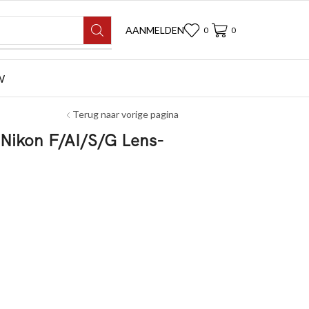
AANMELDEN
0
0
W
Terug naar vorige pagina
 Nikon F/AI/S/G Lens-