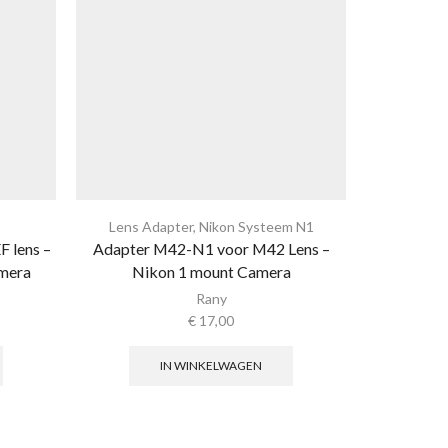
Lens Adapter
,
Nikon Systeem N1
Lens Adapte
 lens –
Adapter M42-N1 voor M42 Lens –
Adapter AI
mera
Nikon 1 mount Camera
Micro
Rany
€
17,00
IN WINKELWAGEN