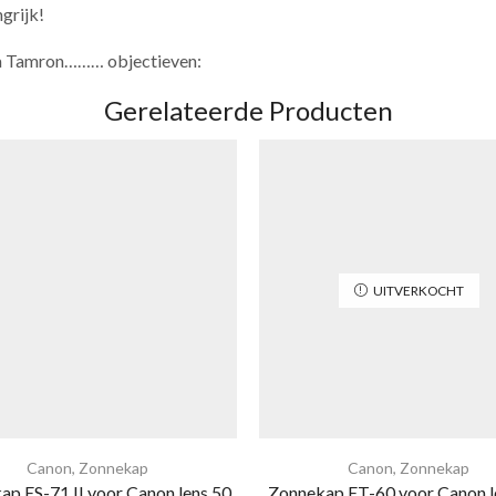
grijk!
ma Tamron……… objectieven:
Gerelateerde Producten
UITVERKOCHT
Canon
,
Zonnekap
Canon
,
Zonnekap
p ES-71 II voor Canon lens 50
Zonnekap ET-60 voor Canon l