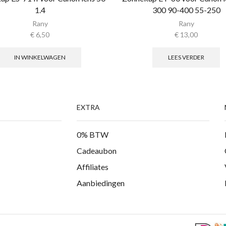
1.4
300 90-400 55-250
Rany
Rany
€
6,50
€
13,00
IN WINKELWAGEN
LEES VERDER
EXTRA
0% BTW
Cadeaubon
Affiliates
Aanbiedingen