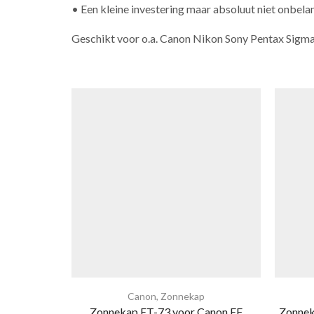
• Een kleine investering maar absoluut niet onbelan
Geschikt voor o.a. Canon Nikon Sony Pentax Sig
Canon
,
Zonnekap
Zonnekap ET-73 voor Canon EF
Zonneka