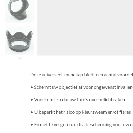
Deze universeel zonnekap biedt een aantal voordel
• Schermt uw objectief af voor ongewenst invallend
• Voorkomt zo dat uw foto’s overbelicht raken
• U beperkt het risico op kleurzweem en/of flares
• En niet te vergeten: extra bescherming voor uw o