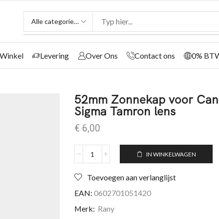
Winkel
Levering
Over Ons
Contact ons
0% BT
52mm Zonnekap voor Cano
Sigma Tamron lens
€
6,00
IN WINKELWAGEN
Toevoegen aan verlanglijst
EAN:
0602701051420
Merk:
Rany