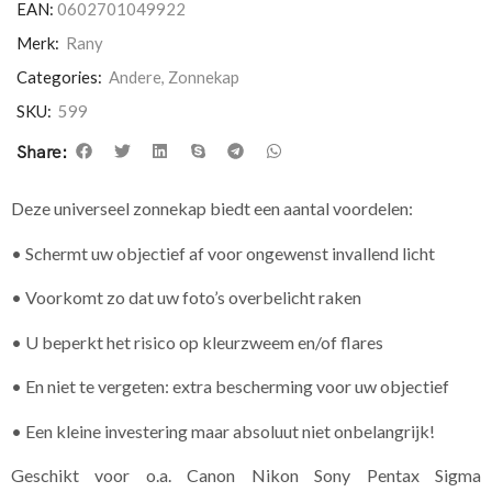
EAN:
0602701049922
Merk:
Rany
Categories:
Andere
,
Zonnekap
SKU:
599
Share:
Deze universeel zonnekap biedt een aantal voordelen:
• Schermt uw objectief af voor ongewenst invallend licht
• Voorkomt zo dat uw foto’s overbelicht raken
• U beperkt het risico op kleurzweem en/of flares
• En niet te vergeten: extra bescherming voor uw objectief
• Een kleine investering maar absoluut niet onbelangrijk!
Geschikt voor o.a. Canon Nikon Sony Pentax Sigma