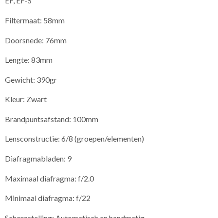
EF, EF-S
Filtermaat: 58mm
Doorsnede: 76mm
Lengte: 83mm
Gewicht: 390gr
Kleur: Zwart
Brandpuntsafstand: 100mm
Lensconstructie: 6/8 (groepen/elementen)
Diafragmabladen: 9
Maximaal diafragma: f/2.0
Minimaal diafragma: f/22
Scherpstelling: Automatisch en handmatig