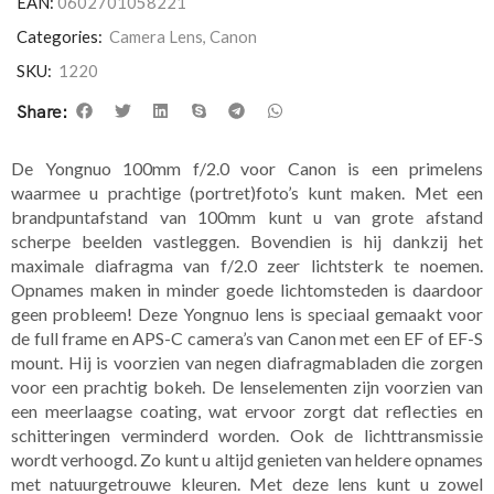
EAN:
0602701058221
Categories:
Camera Lens
,
Canon
SKU:
1220
Share:
De Yongnuo 100mm f/2.0 voor Canon is een primelens
waarmee u prachtige (portret)foto’s kunt maken. Met een
brandpuntafstand van 100mm kunt u van grote afstand
scherpe beelden vastleggen. Bovendien is hij dankzij het
maximale diafragma van f/2.0 zeer lichtsterk te noemen.
Opnames maken in minder goede lichtomsteden is daardoor
geen probleem! Deze Yongnuo lens is speciaal gemaakt voor
de full frame en APS-C camera’s van Canon met een EF of EF-S
mount. Hij is voorzien van negen diafragmabladen die zorgen
voor een prachtig bokeh. De lenselementen zijn voorzien van
een meerlaagse coating, wat ervoor zorgt dat reflecties en
schitteringen verminderd worden. Ook de lichttransmissie
wordt verhoogd. Zo kunt u altijd genieten van heldere opnames
met natuurgetrouwe kleuren. Met deze lens kunt u zowel