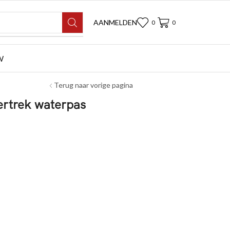
AANMELDEN
0
0
W
Terug naar vorige pagina
ertrek waterpas