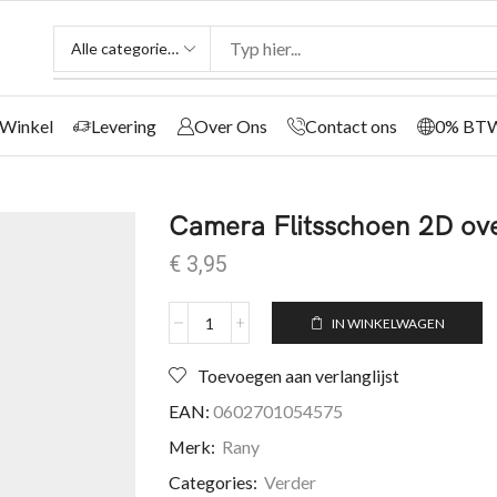
Winkel
Levering
Over Ons
Contact ons
0% BT
Camera Flitsschoen 2D ov
€
3,95
IN WINKELWAGEN
Toevoegen aan verlanglijst
EAN:
0602701054575
Merk:
Rany
Categories:
Verder