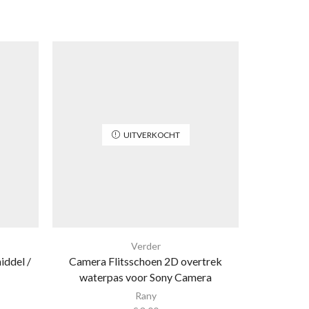
UITVERKOCHT
Verder
Ge
iddel /
Camera Flitsschoen 2D overtrek
Geheu
waterpas voor Sony Camera
bescherme
Rany