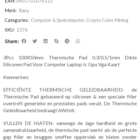
EAN:
0602701076232
Merk:
Rany
Categories:
Computer & Spelcomputer
,
Crypto Coins Mining
SKU:
2376
Share:
3Pcs 100X50mm Thermische Pad 0.3/0.5/1mm Dikte
Siliconen Pad Voor Computer Laptop Ic Gpu Vga Kaart
Kenmerken:
EFFICIËNTE THERMISCHE GELEIDBAARHEID: de
Thermische Pad gebaseerd op siliconen & een speciale filler
overtreft generieke en prestaties pads veruit. De Thermische
Geleidbaarheid bedraagt 6W/mK.
VULLEN DE HIATEN: vanwege de lage hardheid en grote
samendrukbaarheid, de thermische pad werkt als de perfecte
gap filler en bruggen oneffen oppervlak en hiaten zonder