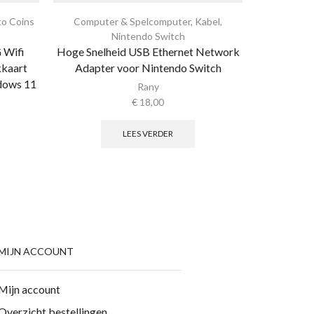
to Coins
Computer & Spelcomputer
,
Kabel
,
Computer
Nintendo Switch
 Wifi
Hoge Snelheid USB Ethernet Network
Draagbar
kkaart
Adapter voor Nintendo Switch
Houder
dows 11
Rany
€
18,00
LEES VERDER
MIJN ACCOUNT
Mijn account
Overzicht bestellingen