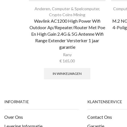
Anderen
,
Computer & Spelcomputer
,
Comput
Crypto Coins Mining
Wavlink AC1200 High Power Wifi
M.2 NG
Outdoor Ap/Repeater/Router Met Poe
4-Poli
En High Gain 2.4G & 5G Antenne Wifi
Range Extender Versterker 1 jaar
garantie
Rany
€
165,00
IN WINKELWAGEN
INFORMATIE
KLANTENSERVICE
Over Ons
Contact Ons
Levering Informatie
Garantie