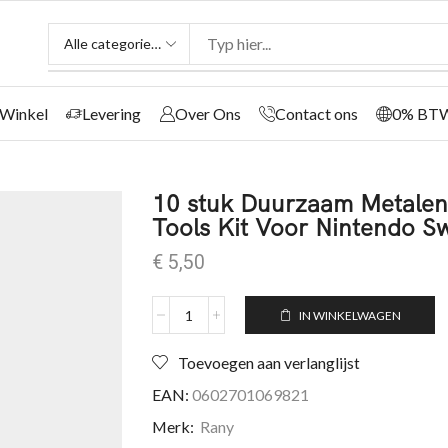
Winkel
Levering
Over Ons
Contact ons
0% BT
10 stuk Duurzaam Metalen
Tools Kit Voor Nintendo S
€
5,50
IN WINKELWAGEN
Toevoegen aan verlanglijst
EAN:
0602701069821
Merk:
Rany