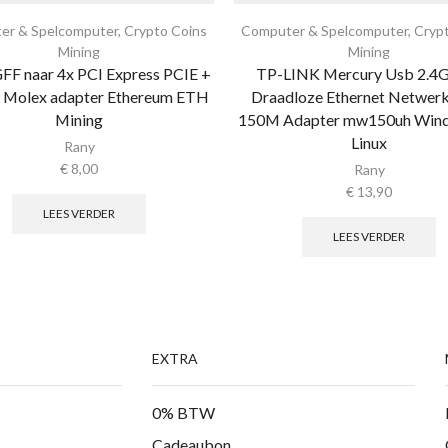
er & Spelcomputer
,
Crypto Coins
Computer & Spelcomputer
,
Cryp
Mining
Mining
FF naar 4x PCI Express PCIE +
TP-LINK Mercury Usb 2.4G
g Molex adapter Ethereum ETH
Draadloze Ethernet Netwer
Mining
150M Adapter mw150uh Win
Linux
Rany
€
8,00
Rany
€
13,90
LEES VERDER
LEES VERDER
EXTRA
0% BTW
Cadeaubon