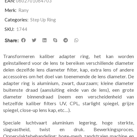
EAN:
0602701064703
Merk:
Rany
Categories:
Step Up Ring
SKU:
1744
Share:
Transformeren kaliber adapter ring, het kan worden
geïnstalleerd voor de lens te bereiken verschillende diameter
delen dezelfde lens diameter filter, kap, extra lens of andere
accessoires om het doel van toenemende de lens diameter. De
adapter ring is aluminium, zwart, duurzaam; kleine diameter
buitenste draad (aansluiting einde van de lens), een grote
diameter binnendraad (neem een verscheidenheid van
hetzelfde kaliber filters UV, CPL, starlight spiegel, grijze
spiegel, close-up lens kap, etc…).
Speciale luchtvaart aluminium legering, hoge sterkte,
slagvastheid, twist en druk. Bewerkingsproces.
Oppervlaktebehandeling: hoge-mesh zandstralen machine en