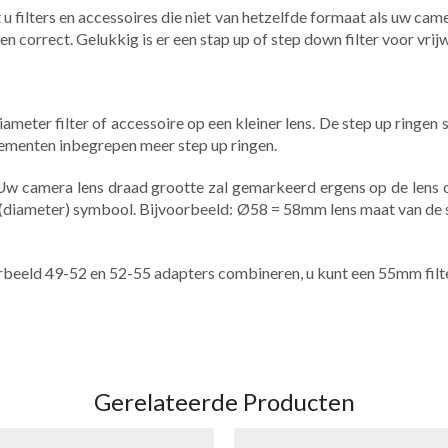
 u filters en accessoires die niet van hetzelfde formaat als uw came
men correct. Gelukkig is er een stap up of step down filter voor vrij
ameter filter of accessoire op een kleiner lens. De step up ringen
lementen inbegrepen meer step up ringen.
t. Uw camera lens draad grootte zal gemarkeerd ergens op de lens
 (diameter) symbool. Bijvoorbeeld: Ø58 = 58mm lens maat van d
rbeeld 49-52 en 52-55 adapters combineren, u kunt een 55mm fil
Gerelateerde Producten