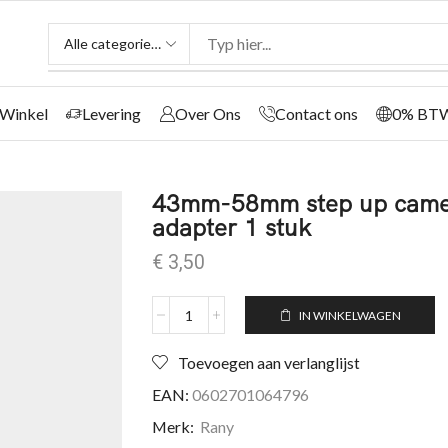
Winkel
Levering
Over Ons
Contact ons
0% BT
43mm-58mm step up camera 
adapter 1 stuk
€
3,50
IN WINKELWAGEN
Toevoegen aan verlanglijst
EAN:
0602701064796
Merk:
Rany