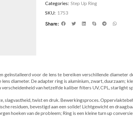
Categories:
Step Up Ring
SKU:
1753
Share:
 geïnstalleerd voor de lens te bereiken verschillende diameter dele
ens diameter. De adapter ring is aluminium, zwart, duurzaam; kle
erscheidenheid van hetzelfde kaliber filters UV, CPL, starlight spie
kte, slagvastheid, twist en druk. Bewerkingsproces. Oppervlakteb
ische residuen, bevestigd aan een solide! Lichtgewicht en draagbaa
en hoeken van de probleem; Ring is een kleine turn up conversie 