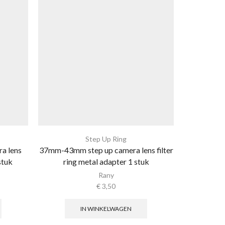
Step Up Ring
a lens
37mm-43mm step up camera lens filter
52mm-58mm 
stuk
ring metal adapter 1 stuk
ring
Rany
€
3,50
IN WINKELWAGEN