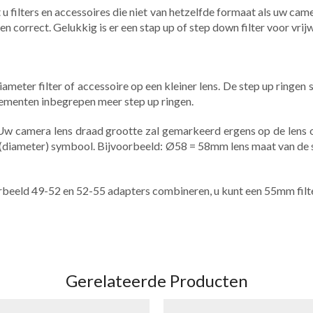
 u filters en accessoires die niet van hetzelfde formaat als uw came
men correct. Gelukkig is er een stap up of step down filter voor vrij
ameter filter of accessoire op een kleiner lens. De step up ringen
lementen inbegrepen meer step up ringen.
t. Uw camera lens draad grootte zal gemarkeerd ergens op de lens
 (diameter) symbool. Bijvoorbeeld: Ø58 = 58mm lens maat van d
rbeeld 49-52 en 52-55 adapters combineren, u kunt een 55mm fil
Gerelateerde Producten