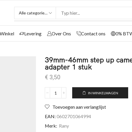
Winkel
Levering
Over Ons
Contact ons
0% BT
39mm-46mm step up camera 
adapter 1 stuk
€
3,50
IN WINKELWAGEN
Toevoegen aan verlanglijst
EAN:
0602701064994
Merk:
Rany