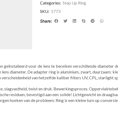
Categories:
Step Up Ring
SKU:
1773
Share:
 geïnstalleerd voor de lens te bereiken verschillende diameter dele
ens diameter. De adapter ring is aluminium, zwart, duurzaam; kle
erscheidenheid van hetzelfde kaliber filters UV, CPL, starlight spie
kte, slagvastheid, twist en druk. Bewerkingsproces. Oppervlakteb
ische residuen, bevestigd aan een solide! Lichtgewicht en draagbaa
en hoeken van de probleem; Ring is een kleine turn up conversie 