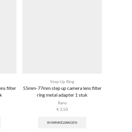
Step Up Ring
s filter
55mm-77mm step up camera lens filter
43mm-49mm 
k
ring metal adapter 1 stuk
ring
Rany
€
3,50
IN WINKELWAGEN