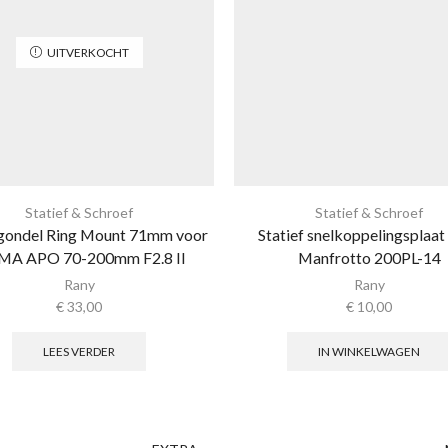
UITVERKOCHT
Statief & Schroef
Statief & Schroef
fgondel Ring Mount 71mm voor
Statief snelkoppelingsplaat
MA APO 70-200mm F2.8 II
Manfrotto 200PL-14
Rany
Rany
€
33,00
€
10,00
LEES VERDER
IN WINKELWAGEN