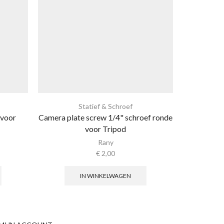
Statief & Schroef
Gop
 voor
Camera plate screw 1/4" schroef ronde
Universe
voor Tripod
houd
Rany
€
2,00
IN WINKELWAGEN