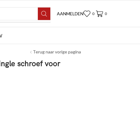
AANMELDEN
0
0
W
Terug naar vorige pagina
ngle schroef voor