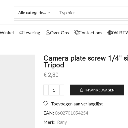
Winkel
Levering
Over Ons
Contact ons
0% BT
Camera plate screw 1/4" si
Tripod
€
2,80
IN WINKELWAGEN
Toevoegen aan verlanglijst
EAN:
0602701054254
Merk:
Rany