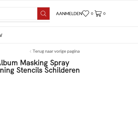
AANMELDEN
0
0
W
Terug naar vorige pagina
 Album Masking Spray
ing Stencils Schilderen