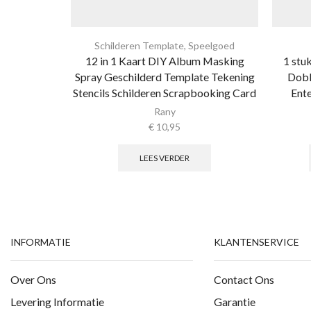
Schilderen Template
,
Speelgoed
12 in 1 Kaart DIY Album Masking
1 stu
Spray Geschilderd Template Tekening
Dobb
Stencils Schilderen Scrapbooking Card
Ente
Rany
€
10,95
LEES VERDER
INFORMATIE
KLANTENSERVICE
Over Ons
Contact Ons
Levering Informatie
Garantie