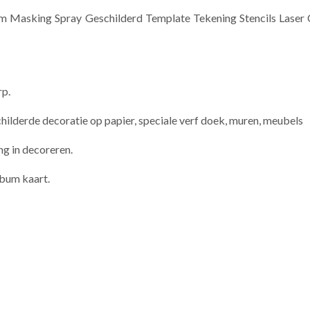
um Masking Spray Geschilderd Template Tekening Stencils Lase
rp.
childerde decoratie op papier, speciale verf doek, muren, meubels
ng in decoreren.
bum kaart.