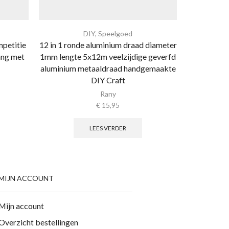
DIY
,
Speelgoed
Algemene 
petitie
12 in 1 ronde aluminium draad diameter
10 stuk 
ang met
1mm lengte 5x12m veelzijdige geverfd
Woorden
aluminium metaaldraad handgemaakte
Bloemen
DIY Craft
Rany
€
15,95
LEES VERDER
MIJN ACCOUNT
Mijn account
Overzicht bestellingen