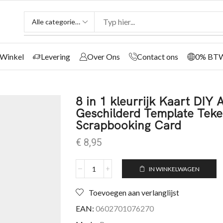
Winkel
Levering
Over Ons
Contact ons
0% BT
8 in 1 kleurrijk Kaart DIY
Geschilderd Template Teken
Scrapbooking Card
€
8,95
IN WINKELWAGEN
Toevoegen aan verlanglijst
EAN:
0602701076270