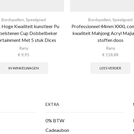
Bordspellen
,
Speelgoed
Bordspellen
,
Speelgoed
k Hoge Kwaliteit kunstleer Pu
Professioneel 44mm XXXL com
elstenen Cup Dobbelbeker
kwaliteit Mahjong Acryl Maji
rtainment Met 5 stuk Dices
stoffen doos
Rany
Rany
€
9,95
€
118,88
IN WINKELWAGEN
LEES VERDER
EXTRA
0% BTW
Cadeaubon