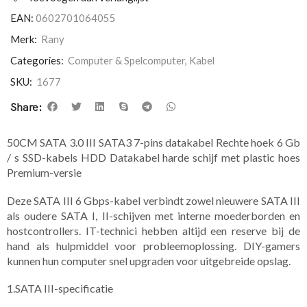
EAN:
0602701064055
Merk:
Rany
Categories:
Computer & Spelcomputer
,
Kabel
SKU:
1677
Share:
50CM SATA 3.0 III SATA3 7-pins datakabel Rechte hoek 6 Gb
/ s SSD-kabels HDD Datakabel harde schijf met plastic hoes
Premium-versie
Deze SATA III 6 Gbps-kabel verbindt zowel nieuwere SATA III
als oudere SATA I, II-schijven met interne moederborden en
hostcontrollers. IT-technici hebben altijd een reserve bij de
hand als hulpmiddel voor probleemoplossing. DIY-gamers
kunnen hun computer snel upgraden voor uitgebreide opslag.
1.SATA III-specificatie